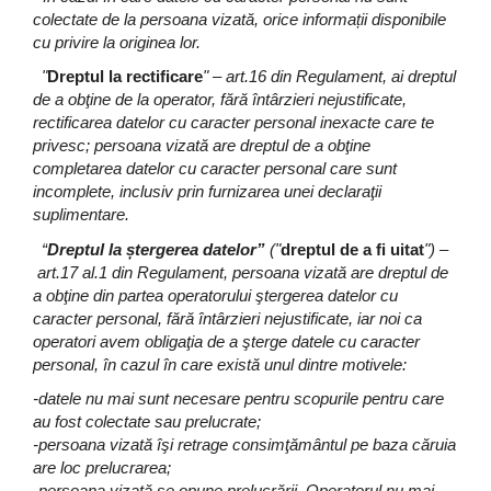
colectate de la persoana vizată, orice informații disponibile
cu privire la originea lor.
"
Dreptul la rectificare
" – art.16 din Regulament, ai dreptul
de a obţine de la operator, fără întârzieri nejustificate,
rectificarea datelor cu caracter personal inexacte care te
privesc; persoana vizată are dreptul de a obţine
completarea datelor cu caracter personal care sunt
incomplete, inclusiv prin furnizarea unei declaraţii
suplimentare.
“
Dreptul la
ștergerea datelor”
("
dreptul de a fi uitat
") –
art.17 al.1 din Regulament, persoana vizată are dreptul de
a obţine din partea operatorului ştergerea datelor cu
caracter personal, fără întârzieri nejustificate, iar noi ca
operatori avem obligaţia de a şterge datele cu caracter
personal, în cazul în care există unul dintre motivele:
-datele nu mai sunt necesare pentru scopurile pentru care
au fost colectate sau prelucrate;
-persoana vizată îşi retrage consimţământul pe baza căruia
are loc prelucrarea;
-persoana vizată se opune prelucrării. Operatorul nu mai