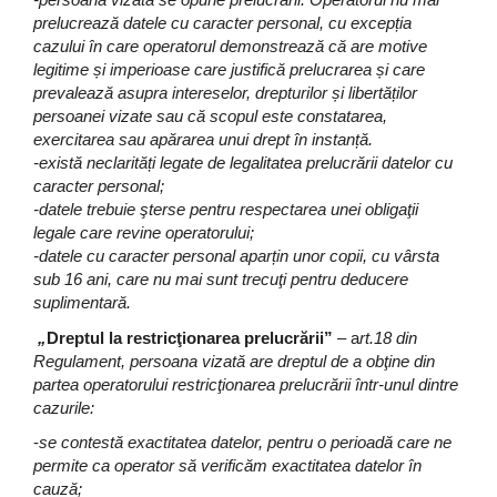
prelucrează datele cu caracter personal, cu excepția
cazului în care operatorul demonstrează că are motive
legitime și imperioase care justifică prelucrarea și care
prevalează asupra intereselor, drepturilor și libertăților
persoanei vizate sau că scopul este constatarea,
exercitarea sau apărarea unui drept în instanță.
-există neclarități legate de legalitatea prelucrării datelor cu
caracter personal;
-datele trebuie şterse pentru respectarea unei obligaţii
legale care revine operatorului;
-datele cu caracter personal aparțin unor copii, cu vârsta
sub 16 ani, care nu mai sunt trecuţi pentru deducere
suplimentară.
„
Dreptul la restricţionarea prelucrării”
–
a
rt.18 din
Regulament, persoana vizată are dreptul de a obţine din
partea operatorului restricţionarea prelucrării într-unul dintre
cazurile:
-
se contestă exactitatea datelor, pentru o perioadă care ne
permite ca operator să verificăm exactitatea datelor în
cauză;