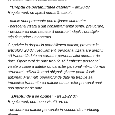
“
Dreptul de portabilitatea datelor”
– art.20 din
Regulament, se aplică numai în cazul :
-
datele sunt procesate prin mijloace automate;
-
persoana vizată a dat consimțământul pentru prelucrare;
-
prelucrarea este necesară pentru a îndeplini condițiile
stipulate printr-un contract.
Cu privire la dreptul la portabilitatea datelor, prevazut la
articolului 20 din Regulament, persoana vizată are dreptul
să transmită date cu caracter personal altui operator de
date. Operatorul de date trebuie să furnizeze persoanei
vizate o copie a datelor cu caracter personal într-un format
structurat, utilizat în mod obișnuit și care poate fi citit
automat. Mai mult, operatorul de date nu trebuie să
împiedice transmiterea datelor cu caracter personal unui
nou operator de date.
„
Dreptul de a se opune”
- art 21-22 din
Regulament, persoana vizată are la:
-
prelucrarea datelor personale în scopuri de marketing
direct;