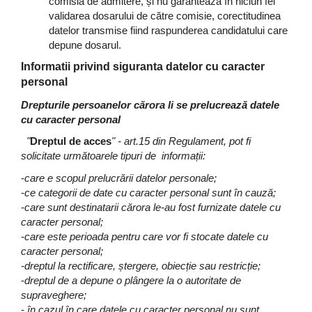
comisia de admitere, și nu garantează în niciun fel
validarea dosarului de către comisie, corectitudinea
datelor transmise fiind raspunderea candidatului care
depune dosarul.
Informatii privind siguranta datelor cu caracter
personal
Drepturile persoanelor cărora li se prelucrează datele
cu caracter personal
"
Dreptul de acces
" - art.15 din Regulament, pot fi
solicitate următoarele tipuri de informații:
-
care e scopul prelucrării datelor personale;
-
ce categorii de date cu caracter personal sunt în cauză;
-
care sunt destinatarii cărora le-au fost furnizate datele cu
caracter personal;
-
care este perioada pentru care vor fi stocate datele cu
caracter personal;
-dreptul la rectificare, ștergere, obiecție sau restricție;
-
dreptul de a depune o plângere la o autoritate de
supraveghere;
-
în cazul în care datele cu caracter personal nu sunt