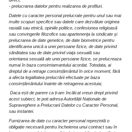
-
prelucrarea datelor pentru realizarea de profiluri.
Datele cu caracter personal prelucrate pentru unul sau mai
multe scopuri specifice sau datele care dezvăluie originea
rasială sau etnică, opiniile politice, confesiunea religioasă
sau convingerile filozofice sau apartenenţa la sindicate şi
prelucrarea de date genetice, de date biometrice pentru
identificarea unică a unei persoane fizice, de date privind
sănătatea sau de date privind viaţa sexuală sau
orientarea sexuală ale unei persoane fizice, se prelucreaza
numai în baza consimtamantului acordat. Totodata, ai
dreptul de a retrage consimțământul în orice moment, fără
a afecta legalitatea prelucrării efectuate pe baza
consimțământului înainte de retragerea acestuia;
Daca ești de parere ca ți-am încălcat vreun drept privind
acest subiect, te poti adresa Autorității Naționale de
Supraveghere a Prelucrarii Datelor cu Caracter Personal,
sau instantei.
Furnizarea de date cu caracter personal reprezintă o
obligație necesară pentru încheierea unui contract sau în