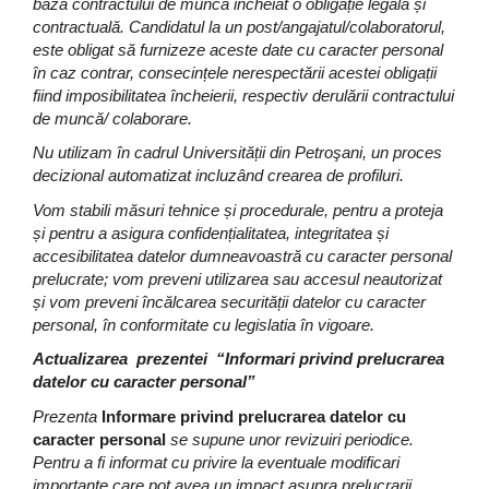
baza contractului de muncă incheiat o obligație legală și
contractuală. Candidatul la un post/angajatul/colaboratorul,
este obligat să furnizeze aceste date cu caracter personal
în caz contrar, consecințele nerespectării acestei obligații
fiind imposibilitatea încheierii, respectiv derulării contractului
de muncă/ colaborare.
Nu utilizam în cadrul Universității din Petroşani, un proces
decizional automatizat incluzând crearea de profiluri.
Vom stabili măsuri tehnice și procedurale, pentru a proteja
și pentru a asigura confidențialitatea, integritatea și
accesibilitatea datelor dumneavoastră cu caracter personal
prelucrate; vom preveni utilizarea sau accesul neautorizat
și vom preveni încălcarea securității datelor cu caracter
personal, în conformitate cu legislatia în vigoare.
Actualizarea prezentei
“
Informari privind prelucrarea
datelor cu caracter personal”
Prezenta
Informare privind prelucrarea datelor cu
caracter personal
se supune unor revizuiri periodice.
Pentru a fi informat cu privire la eventuale modificari
importante care pot avea un impact asupra prelucrarii