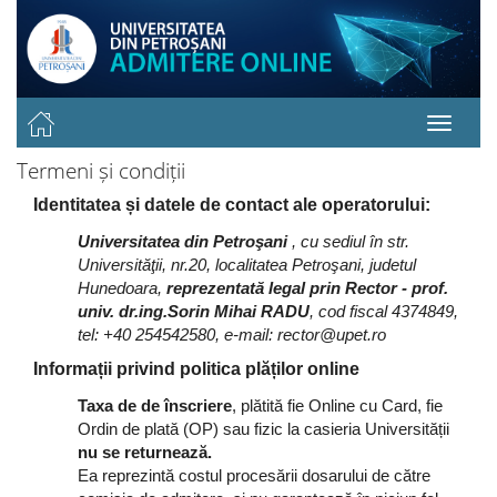
Termeni și condiții
Identitatea și datele de contact ale operatorului:
Universitatea din Petroşani
, cu sediul în str.
Universităţii, nr.20, localitatea Petroşani, judetul
Hunedoara,
reprezentată legal prin Rector - prof.
univ. dr.ing.Sorin Mihai RADU
, cod fiscal 4374849,
tel: +40 254542580, e-mail: rector@upet.ro
Informații privind politica plăților online
Taxa de de înscriere
, plătită fie Online cu Card, fie
Ordin de plată (OP) sau fizic la casieria Universității
nu se returnează.
Ea reprezintă costul procesării dosarului de către