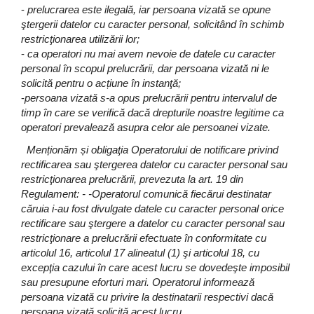
-
prelucrarea este ilegală, iar persoana vizată se opune
ştergerii datelor cu caracter personal, solicitând în schimb
restricţionarea utilizării lor;
-
ca operatori nu mai avem nevoie de datele cu caracter
personal în scopul prelucrării, dar persoana vizată ni le
solicită pentru o acțiune în instanţă;
-
persoana vizată s-a opus prelucrării pentru intervalul de
timp în care se verifică dacă drepturile noastre legitime ca
operatori prevalează asupra celor ale persoanei vizate.
Menționăm și obligaţia Operatorului de notificare privind
rectificarea sau ştergerea datelor cu caracter personal sau
restricţionarea prelucrării, prevezuta la art. 19 din
Regulament: - -Operatorul comunică fiecărui destinatar
căruia i-au fost divulgate datele cu caracter personal orice
rectificare sau ştergere a datelor cu caracter personal sau
restricţionare a prelucrării efectuate în conformitate cu
articolul 16, articolul 17 alineatul (1) şi articolul 18, cu
excepţia cazului în care acest lucru se dovedeşte imposibil
sau presupune eforturi mari. Operatorul informează
persoana vizată cu privire la destinatarii respectivi dacă
persoana vizată solicită acest lucru.